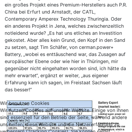
ein großes Projekt eines Premium-Herstellers auch P.R.
China bei Erfurt und Arnstadt, der CATL,
Contemporary Amperex Technology Thuringia. Oder
ein anderes Projekt in Jena, welches zwischenzeitlich
notleidend wurde? „Es hat uns etliches an Investition
gekostet. Aber alles kein Grund, den Kopf in den Sand
zu setzen, sagt Tim Schäfer, von cerman.power+
Battery, „wobei es enttäuschend war, das Zusagen auf
europäischer Ebene oder wie hier in Thüringen, mir
gegenüber nicht eingehalten worden sind, ich hätte da
mehr erwartet“, ergänzt er weiter, „aus eigener
Erfahrung kann ich sagen, im Freistaat Sachsen läuft
das besser!“
Wir benutzen Cookies
Wir nutzen Cookies auf unserer Website. Einige von ihnen
sind essenziell für den Betrieb der Seite, während andere
uns helfen, diese Website und die Nutzererfahrung zu
verbessern (Tracking Cookies). Sie können selbst