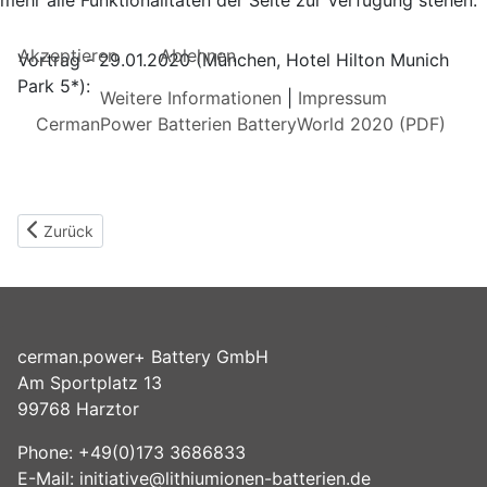
mehr alle Funktionalitäten der Seite zur Verfügung stehen.
Akzeptieren
Ablehnen
Vortrag - 29.01.2020 (München, Hotel Hilton Munich
Park 5*):
Weitere Informationen
|
Impressum
CermanPower Batterien BatteryWorld 2020 (PDF)
Vorheriger Beitrag: BatteryWorld 2020
Zurück
cerman.power+ Battery GmbH
Am Sportplatz 13
99768 Harztor
Phone: +49(0)173 3686833
E-Mail:
initiative@lithiumionen-batterien.de