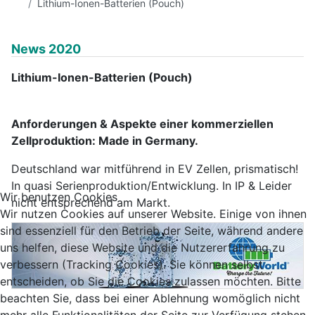
Lithium-Ionen-Batterien (Pouch)
News 2020
Lithium-Ionen-Batterien (Pouch)
Anforderungen & Aspekte einer kommerziellen
Zellproduktion: Made in Germany.
Deutschland war mitführend in EV Zellen, prismatisch!
In quasi Serienproduktion/Entwicklung. In IP & Leider
Wir benutzen Cookies
nicht entsprechend am Markt.
Wir nutzen Cookies auf unserer Website. Einige von ihnen
sind essenziell für den Betrieb der Seite, während andere
uns helfen, diese Website und die Nutzererfahrung zu
verbessern (Tracking Cookies). Sie können selbst
entscheiden, ob Sie die Cookies zulassen möchten. Bitte
beachten Sie, dass bei einer Ablehnung womöglich nicht